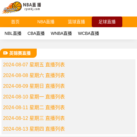
首页
NBA直播
篮球直播
足球直播
NBL直播
CBA直播
WNBA直播
WCBA直播
英锦赛直播
2024-08-07 星期五 直播列表
2024-08-08 星期六 直播列表
2024-08-09 星期日 直播列表
2024-08-10 星期一 直播列表
2024-08-11 星期二 直播列表
2024-08-12 星期三 直播列表
2024-08-13 星期四 直播列表