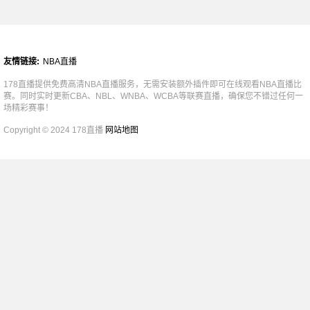
友情链接:
NBA直播
178直播提供免费高清NBA直播服务，无需安装额外插件即可在线观看NBA直播比
赛。同时实时更新CBA、NBL、WNBA、WCBA等联赛直播，确保您不错过任何一
场精彩赛事！
Copyright © 2024 178直播
网站地图